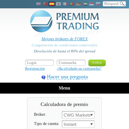
Mejores brókeres de FOREX
Comparación de condiciones comerciales
Devolución de hasta el 80% del spread
Registración
¿Ha olvidado su contraseña?
Hacer una pregunta
Menu
Calculadora de premio
Bróker:
CWG Markets
Tipo de cuenta:
Instant