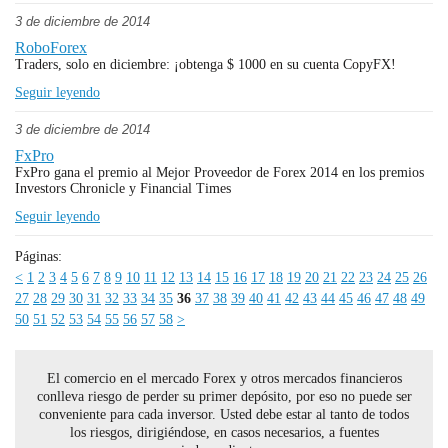
3 de diciembre de 2014
RoboForex
Traders, solo en diciembre: ¡obtenga $ 1000 en su cuenta CopyFX!
Seguir leyendo
3 de diciembre de 2014
FxPro
FxPro gana el premio al Mejor Proveedor de Forex 2014 en los premios
Investors Chronicle y Financial Times
Seguir leyendo
Páginas:
<
1
2
3
4
5
6
7
8
9
10
11
12
13
14
15
16
17
18
19
20
21
22
23
24
25
26
27
28
29
30
31
32
33
34
35
36
37
38
39
40
41
42
43
44
45
46
47
48
49
50
51
52
53
54
55
56
57
58
>
El comercio en el mercado Forex y otros mercados financieros
conlleva riesgo de perder su primer depósito, por eso no puede ser
conveniente para cada inversor. Usted debe estar al tanto de todos
los riesgos, dirigiéndose, en casos necesarios, a fuentes