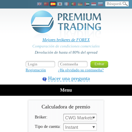
Mejores brókeres de FOREX
Comparación de condiciones comerciales
Devolución de hasta el 80% del spread
Registración
¿Ha olvidado su contraseña?
Hacer una pregunta
Menu
Calculadora de premio
Bróker:
CWG Markets
Tipo de cuenta:
Instant