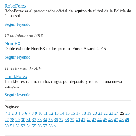
RoboForex
RoboForex es el patrocinador oficial del equipo de fútbol de la Policía de
Limassol
Seguir leyendo
12 de febrero de 2016
NordFX
Doble éxito de NordFX en los premios Forex Awards 2015
Seguir leyendo
11 de febrero de 2016
ThinkForex
ThinkForex renuncia a los cargos por depósito y retiro en una nueva
campaña
Seguir leyendo
Páginas:
<
1
2
3
4
5
6
7
8
9
10
11
12
13
14
15
16
17
18
19
20
21
22
23
24
25
26
27
28
29
30
31
32
33
34
35
36
37
38
39
40
41
42
43
44
45
46
47
48
49
50
51
52
53
54
55
56
57
58
>