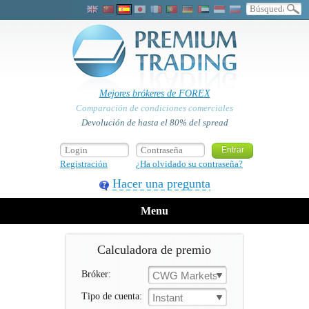
Mejores brókeres de FOREX
Comparación de condiciones comerciales
Devolución de hasta el 80% del spread
Registración
¿Ha olvidado su contraseña?
Hacer una pregunta
Menu
Calculadora de premio
Bróker:
CWG Markets
Tipo de cuenta:
Instant