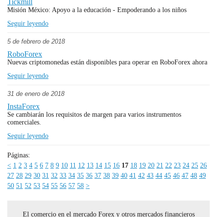
Tickmill
Misión México: Apoyo a la educación - Empoderando a los niños
Seguir leyendo
5 de febrero de 2018
RoboForex
Nuevas criptomonedas están disponibles para operar en RoboForex ahora
Seguir leyendo
31 de enero de 2018
InstaForex
Se cambiarán los requisitos de margen para varios instrumentos
comerciales.
Seguir leyendo
Páginas:
<
1
2
3
4
5
6
7
8
9
10
11
12
13
14
15
16
17
18
19
20
21
22
23
24
25
26
27
28
29
30
31
32
33
34
35
36
37
38
39
40
41
42
43
44
45
46
47
48
49
50
51
52
53
54
55
56
57
58
>
El comercio en el mercado Forex y otros mercados financieros