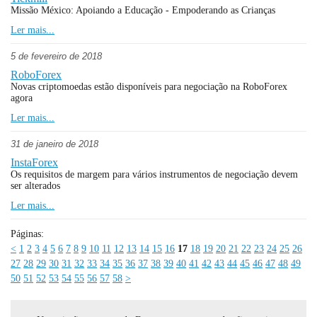
Missão México: Apoiando a Educação - Empoderando as Crianças
Ler mais...
5 de fevereiro de 2018
RoboForex
Novas criptomoedas estão disponíveis para negociação na RoboForex
agora
Ler mais...
31 de janeiro de 2018
InstaForex
Os requisitos de margem para vários instrumentos de negociação devem
ser alterados
Ler mais...
Páginas:
<
1
2
3
4
5
6
7
8
9
10
11
12
13
14
15
16
17
18
19
20
21
22
23
24
25
26
27
28
29
30
31
32
33
34
35
36
37
38
39
40
41
42
43
44
45
46
47
48
49
50
51
52
53
54
55
56
57
58
>