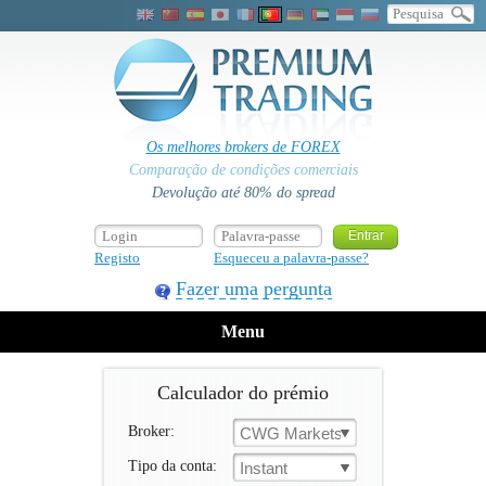
Os melhores brokers de FOREX
Comparação de condições comerciais
Devolução até 80% do spread
Registo
Esqueceu a palavra-passe?
Fazer uma pergunta
Menu
Calculador do prémio
Broker:
CWG Markets
Tipo da conta:
Instant