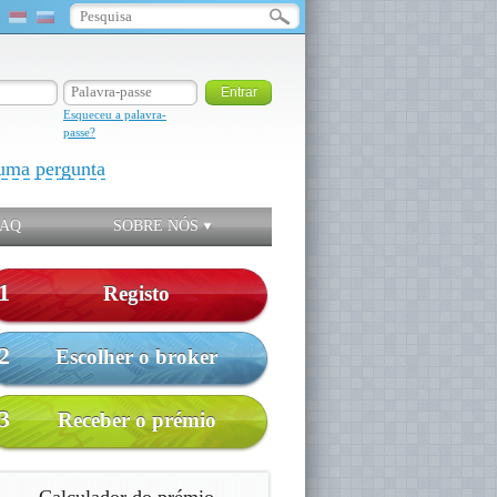
Esqueceu a palavra-
passe?
uma pergunta
FAQ
SOBRE NÓS
1
Registo
2
Escolher o broker
3
Receber o prémio