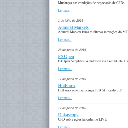
Mudanças nas condições de negociação de CFDs
Ler mais...
1 de julho de 2016
Admiral Markets
Admiral Markets lança as últimas inovações do M
Ler mais...
23 de junho de 2016
FXOpen
FXOpen Simplifies Withdrawal via Credit/Debit Ca
Ler mais...
17 de junho de 2016
HotForex
HotForex obtém a Licença FSB (África do Sul)
Ler mais...
17 de junho de 2016
Dukascopy
CFD sobre ações lançadas no LIVE
Ler mais...