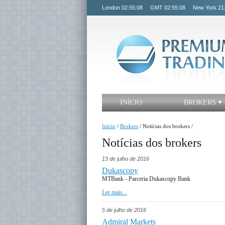
London
02:55:09
GMT
02:55:09
New York
21
INÍCIO
BROKERS
Início
/
Brokers
/
Notícias dos brokers
/
Notícias dos brokers
13 de julho de 2016
Dukascopy
MTBank - Parceria Dukascopy Bank
Ler mais...
5 de julho de 2016
Admiral Markets