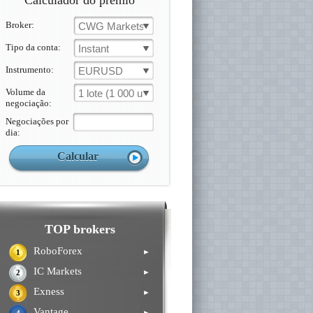
Calculador do prémio
Broker:
CWG Markets
Tipo da conta:
Instant
Instrumento:
EURUSD
Volume da
1 lote (1 000 un.)
negociação:
Negociações por
dia:
TOP brokers
RoboForex
►
1
IC Markets
►
2
Exness
►
3
Vantage
►