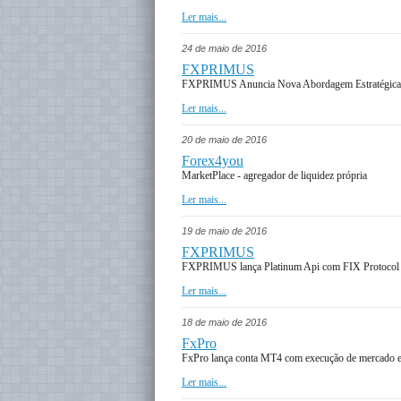
Ler mais...
24 de maio de 2016
FXPRIMUS
FXPRIMUS Anuncia Nova Abordagem Estratégica d
Ler mais...
20 de maio de 2016
Forex4you
MarketPlace - agregador de liquidez própria
Ler mais...
19 de maio de 2016
FXPRIMUS
FXPRIMUS lança Platinum Api com FIX Protocol pa
Ler mais...
18 de maio de 2016
FxPro
FxPro lança conta MT4 com execução de mercado e
Ler mais...