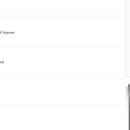
T4 Supreme
rds