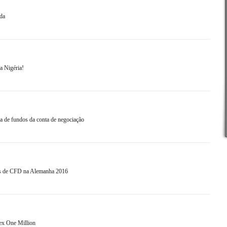
da
a Nigéria!
da de fundos da conta de negociação
ras de CFD na Alemanha 2016
ex One Million