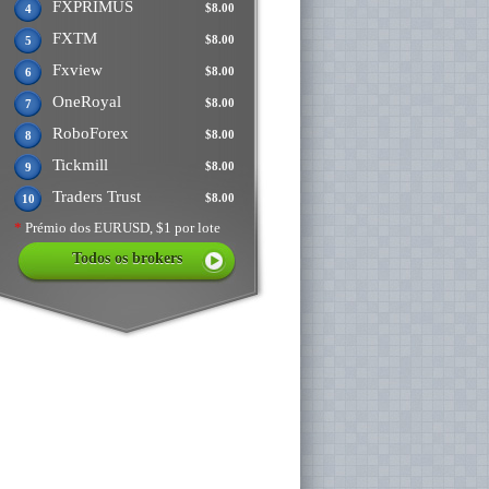
FXPRIMUS
$8.00
4
FXTM
$8.00
5
Fxview
$8.00
6
OneRoyal
$8.00
7
RoboForex
$8.00
8
Tickmill
$8.00
9
Traders Trust
$8.00
10
*
Prémio dos EURUSD, $1 por lote
Todos os brokers