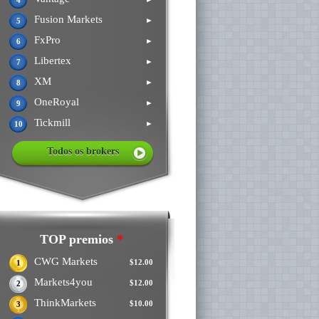
4
Fusion Markets
►
5
FxPro
►
6
Libertex
►
7
XM
►
8
OneRoyal
►
9
Tickmill
►
10
Todos os brokers
TOP premios
*
CWG Markets
$12.00
1
Markets4you
$12.00
2
ThinkMarkets
$10.00
3