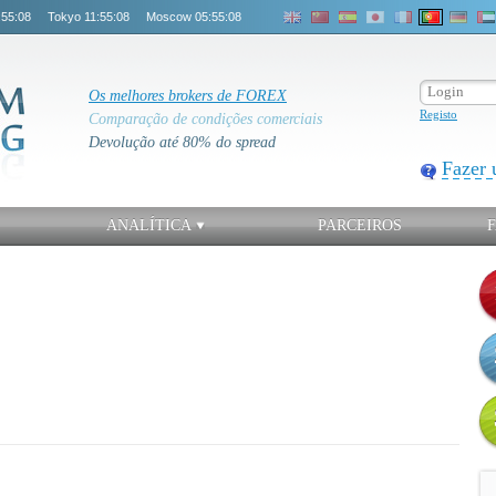
:55:09
Tokyo
11:55:09
Moscow
05:55:09
Os melhores brokers de FOREX
Registo
Comparação de condições comerciais
Devolução até 80% do spread
Fazer 
ANALÍTICA
PARCEIROS