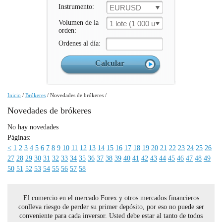
Instrumento:
EURUSD
Volumen de la
1 lote (1 000 un.)
orden:
Ordenes al día:
Inicio
/
Brókeres
/
Novedades de brókeres
/
Novedades de brókeres
No hay novedades
Páginas:
<
1
2
3
4
5
6
7
8
9
10
11
12
13
14
15
16
17
18
19
20
21
22
23
24
25
26
27
28
29
30
31
32
33
34
35
36
37
38
39
40
41
42
43
44
45
46
47
48
49
50
51
52
53
54
55
56
57
58
El comercio en el mercado Forex y otros mercados financieros
conlleva riesgo de perder su primer depósito, por eso no puede ser
conveniente para cada inversor. Usted debe estar al tanto de todos