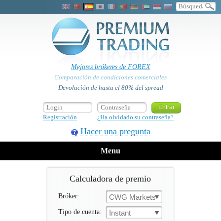
Mejores brókeres de FOREX
Comparación de condiciones comerciales
Devolución de hasta el 80% del spread
Registración
¿Ha olvidado su contraseña?
Hacer una pregunta
Menu
Calculadora de premio
Bróker:
CWG Markets
Tipo de cuenta:
Instant