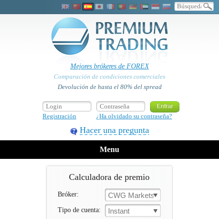
Mejores brókeres de FOREX
Comparación de condiciones comerciales
Devolución de hasta el 80% del spread
Registración
¿Ha olvidado su contraseña?
Hacer una pregunta
Menu
Calculadora de premio
Bróker:
CWG Markets
Tipo de cuenta:
Instant