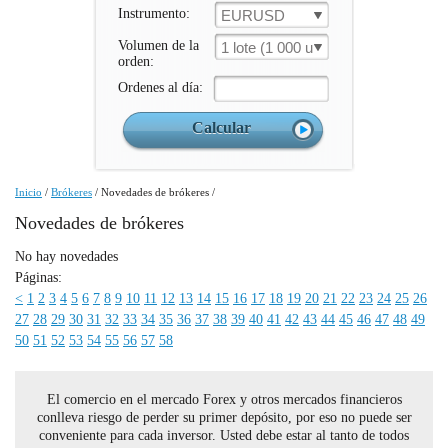
Instrumento:
EURUSD
Volumen de la
1 lote (1 000 un.)
orden:
Ordenes al día:
Inicio
/
Brókeres
/
Novedades de brókeres
/
Novedades de brókeres
No hay novedades
Páginas:
<
1
2
3
4
5
6
7
8
9
10
11
12
13
14
15
16
17
18
19
20
21
22
23
24
25
26
27
28
29
30
31
32
33
34
35
36
37
38
39
40
41
42
43
44
45
46
47
48
49
50
51
52
53
54
55
56
57
58
El comercio en el mercado Forex y otros mercados financieros
conlleva riesgo de perder su primer depósito, por eso no puede ser
conveniente para cada inversor. Usted debe estar al tanto de todos