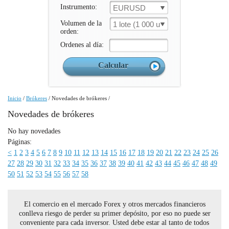
Instrumento:
EURUSD
Volumen de la
1 lote (1 000 un.)
orden:
Ordenes al día:
Inicio
/
Brókeres
/
Novedades de brókeres
/
Novedades de brókeres
No hay novedades
Páginas:
<
1
2
3
4
5
6
7
8
9
10
11
12
13
14
15
16
17
18
19
20
21
22
23
24
25
26
27
28
29
30
31
32
33
34
35
36
37
38
39
40
41
42
43
44
45
46
47
48
49
50
51
52
53
54
55
56
57
58
El comercio en el mercado Forex y otros mercados financieros
conlleva riesgo de perder su primer depósito, por eso no puede ser
conveniente para cada inversor. Usted debe estar al tanto de todos