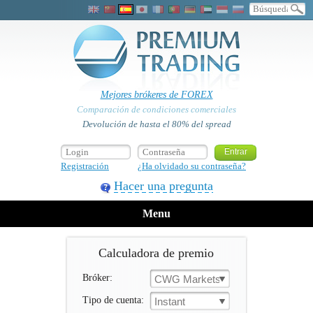
Mejores brókeres de FOREX
Comparación de condiciones comerciales
Devolución de hasta el 80% del spread
Registración
¿Ha olvidado su contraseña?
Hacer una pregunta
Menu
Calculadora de premio
Bróker:
CWG Markets
Tipo de cuenta:
Instant