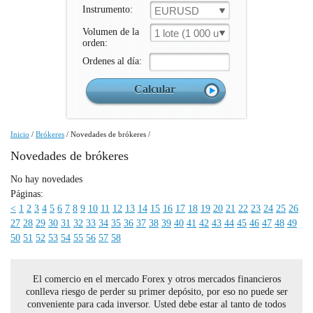
Instrumento:
EURUSD
Volumen de la
1 lote (1 000 un.)
orden:
Ordenes al día:
Inicio
/
Brókeres
/
Novedades de brókeres
/
Novedades de brókeres
No hay novedades
Páginas:
<
1
2
3
4
5
6
7
8
9
10
11
12
13
14
15
16
17
18
19
20
21
22
23
24
25
26
27
28
29
30
31
32
33
34
35
36
37
38
39
40
41
42
43
44
45
46
47
48
49
50
51
52
53
54
55
56
57
58
El comercio en el mercado Forex y otros mercados financieros
conlleva riesgo de perder su primer depósito, por eso no puede ser
conveniente para cada inversor. Usted debe estar al tanto de todos