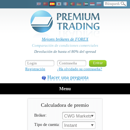
Mejores brókeres de FOREX
Comparación de condiciones comerciales
Devolución de hasta el 80% del spread
Registración
¿Ha olvidado su contraseña?
Hacer una pregunta
Menu
Calculadora de premio
Bróker:
CWG Markets
Tipo de cuenta:
Instant