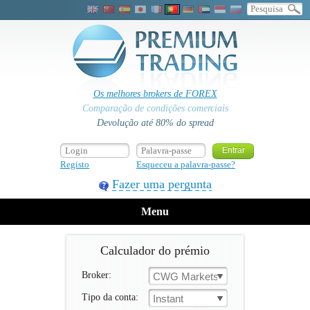
Os melhores brokers de FOREX
Comparação de condições comerciais
Devolução até 80% do spread
Registo
Esqueceu a palavra-passe?
Fazer uma pergunta
Menu
Calculador do prémio
Broker:
CWG Markets
Tipo da conta:
Instant