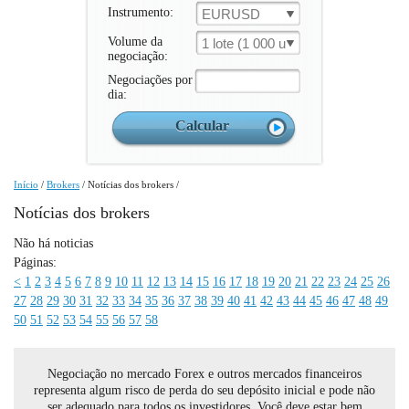
Instrumento:
EURUSD
Volume da
1 lote (1 000 un.)
negociação:
Negociações por
dia:
Início
/
Brokers
/
Notícias dos brokers
/
Notícias dos brokers
Não há noticias
Páginas:
<
1
2
3
4
5
6
7
8
9
10
11
12
13
14
15
16
17
18
19
20
21
22
23
24
25
26
27
28
29
30
31
32
33
34
35
36
37
38
39
40
41
42
43
44
45
46
47
48
49
50
51
52
53
54
55
56
57
58
Negociação no mercado Forex e outros mercados financeiros
representa algum risco de perda do seu depósito inicial e pode não
ser adequado para todos os investidores. Você deve estar bem