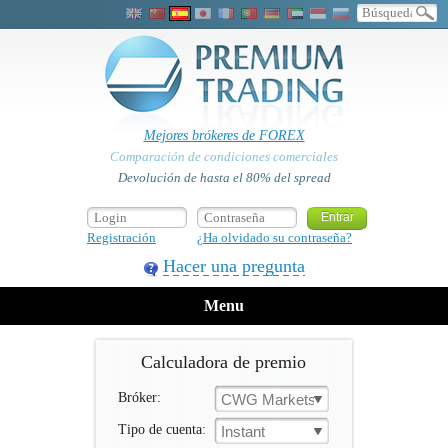
Mejores brókeres de FOREX
Comparación de condiciones comerciales
Devolución de hasta el 80% del spread
Registración
¿Ha olvidado su contraseña?
Hacer una pregunta
Menu
Calculadora de premio
Bróker:
CWG Markets
Tipo de cuenta:
Instant