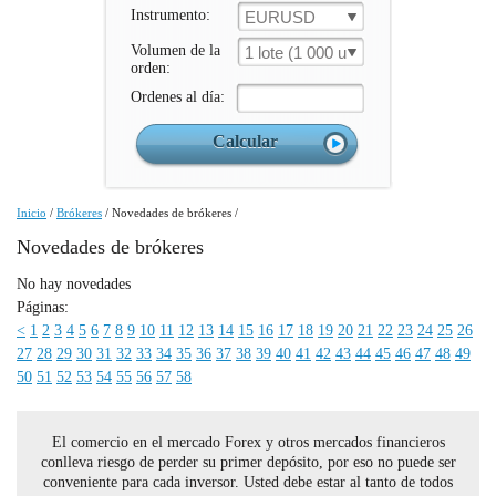
Instrumento:
EURUSD
Volumen de la
1 lote (1 000 un.)
orden:
Ordenes al día:
Inicio
/
Brókeres
/
Novedades de brókeres
/
Novedades de brókeres
No hay novedades
Páginas:
<
1
2
3
4
5
6
7
8
9
10
11
12
13
14
15
16
17
18
19
20
21
22
23
24
25
26
27
28
29
30
31
32
33
34
35
36
37
38
39
40
41
42
43
44
45
46
47
48
49
50
51
52
53
54
55
56
57
58
El comercio en el mercado Forex y otros mercados financieros
conlleva riesgo de perder su primer depósito, por eso no puede ser
conveniente para cada inversor. Usted debe estar al tanto de todos