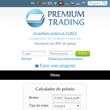
Os melhores brokers de FOREX
Comparação de condições comerciais
Devolução até 80% do spread
Registo
Esqueceu a palavra-passe?
Fazer uma pergunta
Menu
Calculador do prémio
Broker:
CWG Markets
Tipo da conta:
Instant