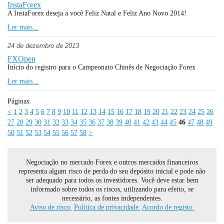
InstaForex
A InstaForex deseja a você Feliz Natal e Feliz Ano Novo 2014!
Ler mais...
24 de dezembro de 2013
FXOpen
Início do registro para o Campeonato Chinês de Negociação Forex
Ler mais...
Páginas:
<
1
2
3
4
5
6
7
8
9
10
11
12
13
14
15
16
17
18
19
20
21
22
23
24
25
26
27
28
29
30
31
32
33
34
35
36
37
38
39
40
41
42
43
44
45
46
47
48
49
50
51
52
53
54
55
56
57
58
>
Negociação no mercado Forex e outros mercados financeiros
representa algum risco de perda do seu depósito inicial e pode não
ser adequado para todos os investidores. Você deve estar bem
informado sobre todos os riscos, utilizando para efeito, se
necessário, as fontes independentes.
Aviso de risco.
Política de privacidade.
Acordo de registo.