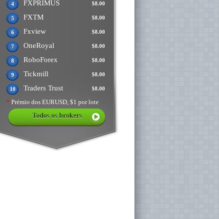
FXPRIMUS
$8.00
4
FXTM
$8.00
5
Fxview
$8.00
6
OneRoyal
$8.00
7
RoboForex
$8.00
8
Tickmill
$8.00
9
Traders Trust
$8.00
10
*
Prémio dos EURUSD, $1 por lote
Todos os brokers