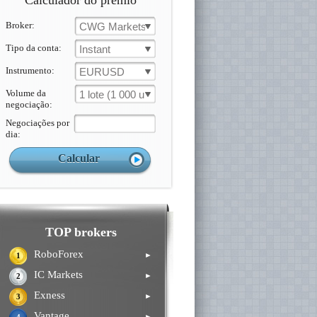
Calculador do prémio
Broker:
CWG Markets
Tipo da conta:
Instant
Instrumento:
EURUSD
Volume da
1 lote (1 000 un.)
negociação:
Negociações por
dia:
TOP brokers
RoboForex
►
1
IC Markets
►
2
Exness
►
3
Vantage
►