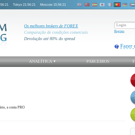
:56:21
Tokyo
21:56:21
Moscow
15:56:21
Os melhores brokers de FOREX
Registo
Comparação de condições comerciais
Devolução até 80% do spread
Fazer 
ANALÍTICA
PARCEIROS
ário, a conta PRO