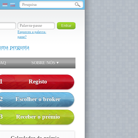
Esqueceu a palavra-
passe?
uma pergunta
FAQ
SOBRE NÓS
1
Registo
2
Escolher o broker
3
Receber o prémio