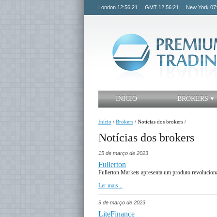
London
12:56:21
GMT
12:56:21
New York
07
INÍCIO
BROKERS
Início
/
Brokers
/
Notícias dos brokers
/
Notícias dos brokers
15 de março de 2023
Fullerton
Fullerton Markets apresenta um produto revolucion
Ler mais...
9 de março de 2023
LiteFinance