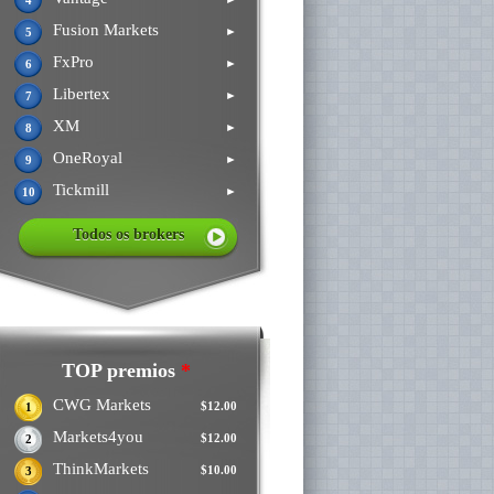
4
Fusion Markets
►
5
FxPro
►
6
Libertex
►
7
XM
►
8
OneRoyal
►
9
Tickmill
►
10
Todos os brokers
TOP premios
*
CWG Markets
$12.00
1
Markets4you
$12.00
2
ThinkMarkets
$10.00
3