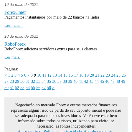
19 de maio de 2021
ForexChief
Pagamentos instantâneos por meio de 22 bancos na Índia
Ler mais...
18 de maio de 2021
RoboForex
RoboForex adiciona servidores extras para seus clientes
Ler mais...
Páginas:
<
1
2
3
4
5
6
7
8
9
10
11
12
13
14
15
16
17
18
19
20
21
22
23
24
25
26
27
28
29
30
31
32
33
34
35
36
37
38
39
40
41
42
43
44
45
46
47
48
49
50
51
52
53
54
55
56
57
58
>
Negociação no mercado Forex e outros mercados financeiros
representa algum risco de perda do seu depósito inicial e pode não
ser adequado para todos os investidores. Você deve estar bem
informado sobre todos os riscos, utilizando para efeito, se
necessário, as fontes independentes.
Aviso de risco.
Política de privacidade.
Acordo de registo.