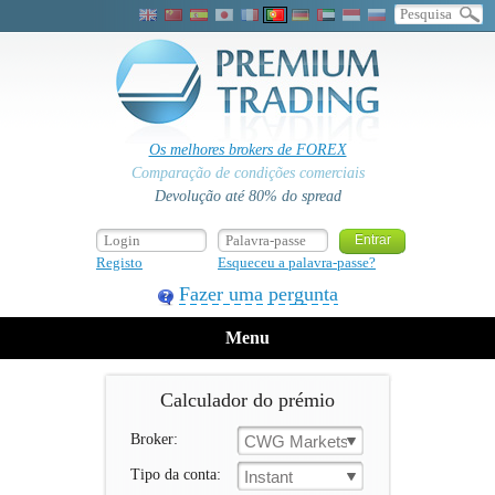
Os melhores brokers de FOREX
Comparação de condições comerciais
Devolução até 80% do spread
Registo
Esqueceu a palavra-passe?
Fazer uma pergunta
Menu
Calculador do prémio
Broker:
CWG Markets
Tipo da conta:
Instant