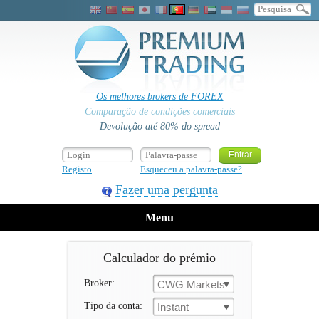
Os melhores brokers de FOREX
Comparação de condições comerciais
Devolução até 80% do spread
Registo
Esqueceu a palavra-passe?
Fazer uma pergunta
Menu
Calculador do prémio
Broker:
CWG Markets
Tipo da conta:
Instant