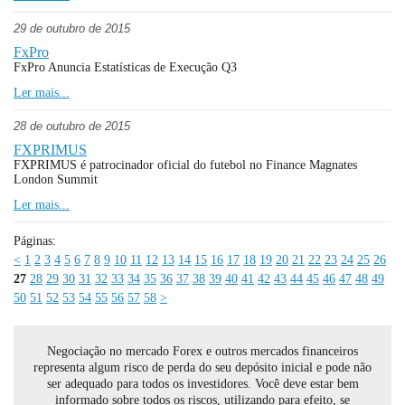
29 de outubro de 2015
FxPro
FxPro Anuncia Estatísticas de Execução Q3
Ler mais...
28 de outubro de 2015
FXPRIMUS
FXPRIMUS é patrocinador oficial do futebol no Finance Magnates
London Summit
Ler mais...
Páginas:
<
1
2
3
4
5
6
7
8
9
10
11
12
13
14
15
16
17
18
19
20
21
22
23
24
25
26
27
28
29
30
31
32
33
34
35
36
37
38
39
40
41
42
43
44
45
46
47
48
49
50
51
52
53
54
55
56
57
58
>
Negociação no mercado Forex e outros mercados financeiros
representa algum risco de perda do seu depósito inicial e pode não
ser adequado para todos os investidores. Você deve estar bem
informado sobre todos os riscos, utilizando para efeito, se