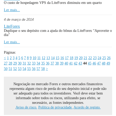
O custo de hospedagem VPS da LiteForex diminuiu em um quarto
Ler mais...
4 de março de 2014
LiteForex
Duplique o seu depósito com a ajuda do bônus da LiteForex “Aproveite o
dia”
Ler mais...
Páginas:
<
1
2
3
4
5
6
7
8
9
10
11
12
13
14
15
16
17
18
19
20
21
22
23
24
25
26
27
28
29
30
31
32
33
34
35
36
37
38
39
40
41
42
43
44
45
46
47
48
49
50
51
52
53
54
55
56
57
58
>
Negociação no mercado Forex e outros mercados financeiros
representa algum risco de perda do seu depósito inicial e pode não
ser adequado para todos os investidores. Você deve estar bem
informado sobre todos os riscos, utilizando para efeito, se
necessário, as fontes independentes.
Aviso de risco.
Política de privacidade.
Acordo de registo.