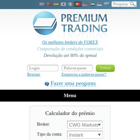
Os melhores brokers de FOREX
Comparação de condições comerciais
Devolução até 80% do spread
Registo
Esqueceu a palavra-passe?
Fazer uma pergunta
Menu
Calculador do prémio
Broker:
CWG Markets
Tipo da conta:
Instant