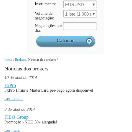
Instrumento:
EURUSD
Volume da
1 lote (1 000 un.)
negociação:
Negociações por
dia:
Início
/
Brokers
/
Notícias dos brokers
/
Notícias dos brokers
10 de abril de 2014
FxPro
FxPro Infinite MasterCard pré-pago agora disponível
Ler mais...
8 de abril de 2014
FIBO Group
Promoção «NDD 50» alargada!
Ler mais...