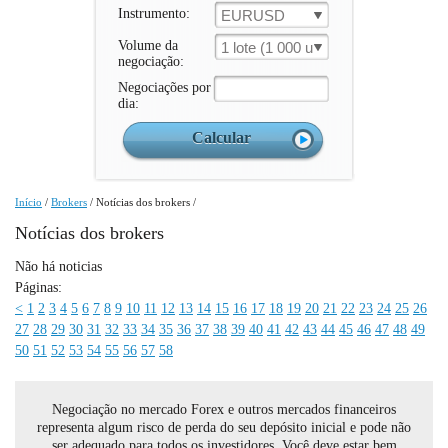
Instrumento:
EURUSD
Volume da
1 lote (1 000 un.)
negociação:
Negociações por
dia:
Início
/
Brokers
/
Notícias dos brokers
/
Notícias dos brokers
Não há noticias
Páginas:
<
1
2
3
4
5
6
7
8
9
10
11
12
13
14
15
16
17
18
19
20
21
22
23
24
25
26
27
28
29
30
31
32
33
34
35
36
37
38
39
40
41
42
43
44
45
46
47
48
49
50
51
52
53
54
55
56
57
58
Negociação no mercado Forex e outros mercados financeiros
representa algum risco de perda do seu depósito inicial e pode não
ser adequado para todos os investidores. Você deve estar bem