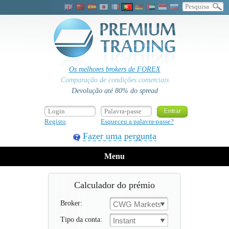
Os melhores brokers de FOREX
Comparação de condições comerciais
Devolução até 80% do spread
Registo
Esqueceu a palavra-passe?
Fazer uma pergunta
Menu
Calculador do prémio
Broker:
CWG Markets
Tipo da conta:
Instant