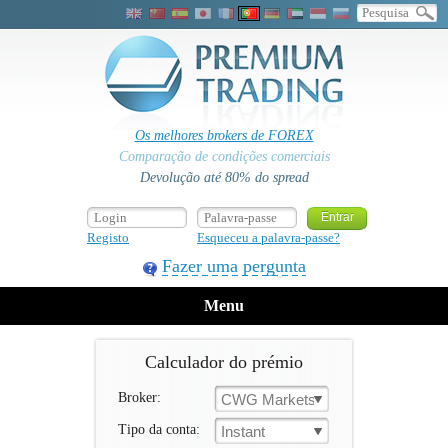
Os melhores brokers de FOREX
Comparação de condições comerciais
Devolução até 80% do spread
Registo
Esqueceu a palavra-passe?
Fazer uma pergunta
Menu
Calculador do prémio
Broker:
CWG Markets
Tipo da conta:
Instant