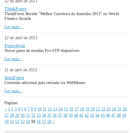
12 de abril de 2013
ThinkForex
ThinkForex Recebe "Melhor Corretora da Austrália 2013" no World
Finance Awards
Ler mais...
12 de abril de 2013
Forex4you
Novos pares de moedas Pro-STP disponíveis
Ler mais...
11 de abril de 2013
InstaForex
Comissão adicional para retirada via WebMoney
Ler mais...
Páginas:
<
1
2
3
4
5
6
7
8
9
10
11
12
13
14
15
16
17
18
19
20
21
22
23
24
25
26
27
28
29
30
31
32
33
34
35
36
37
38
39
40
41
42
43
44
45
46
47
48
49
50
51
52
53
54
55
56
57
58
>