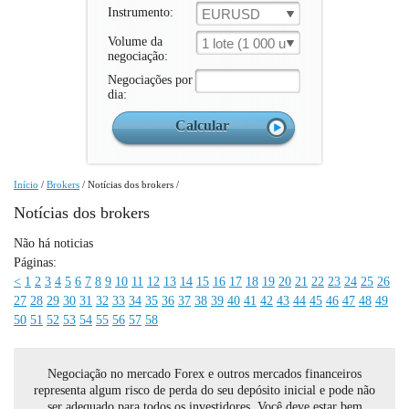
Instrumento:
EURUSD
Volume da
1 lote (1 000 un.)
negociação:
Negociações por
dia:
Início
/
Brokers
/
Notícias dos brokers
/
Notícias dos brokers
Não há noticias
Páginas:
<
1
2
3
4
5
6
7
8
9
10
11
12
13
14
15
16
17
18
19
20
21
22
23
24
25
26
27
28
29
30
31
32
33
34
35
36
37
38
39
40
41
42
43
44
45
46
47
48
49
50
51
52
53
54
55
56
57
58
Negociação no mercado Forex e outros mercados financeiros
representa algum risco de perda do seu depósito inicial e pode não
ser adequado para todos os investidores. Você deve estar bem