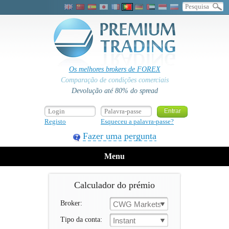
Os melhores brokers de FOREX
Comparação de condições comerciais
Devolução até 80% do spread
Registo
Esqueceu a palavra-passe?
Fazer uma pergunta
Menu
Calculador do prémio
Broker:
CWG Markets
Tipo da conta:
Instant