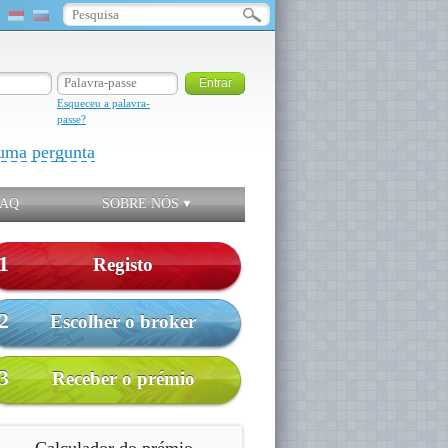
Esqueceu a palavra-
passe?
uma pergunta
FAQ
SOBRE NÓS
1
Registo
2
Escolher o broker
3
Receber o prémio