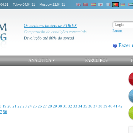
:04:31
Tokyo
04:04:31
Moscow
22:04:31
Os melhores brokers de FOREX
Registo
Comparação de condições comerciais
Devolução até 80% do spread
Fazer 
ANALÍTICA
PARCEIROS
8
19
20
21
22
23
24
25
26
27
28
29
30
31
32
33
34
35
36
37
38
39
40
41
42
7
58