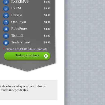
FXPRIMUS
$8.00
4
FXTM
$8.00
5
Fxview
$8.00
6
OneRoyal
$8.00
7
RoboForex
$8.00
8
Tickmill
$8.00
9
Traders Trust
$8.00
10
*
Prémio dos EURUSD, $1 por lote
Todos os brokers
 pode não ser adequado para todos os
s fontes independentes.