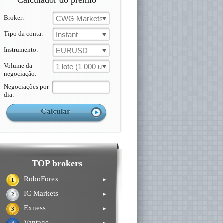
Calculador do prémio
Broker:
CWG Markets
Tipo da conta:
Instant
Instrumento:
EURUSD
Volume da
1 lote (1 000 un.)
negociação:
Negociações por
dia:
TOP brokers
RoboForex
►
1
IC Markets
►
2
Exness
►
3
Vantage
►