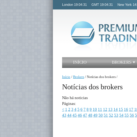
London
19:04:31
GMT
19:04:31
New York
14
INÍCIO
BROKERS
Início
/
Brokers
/
Notícias dos brokers
/
Notícias dos brokers
Não há noticias
Páginas:
<
1
2
3
4
5
6
7
8
9
10
11
12
13
14
15
16
17
1
43
44
45
46
47
48
49
50
51
52
53
54
55
56
5