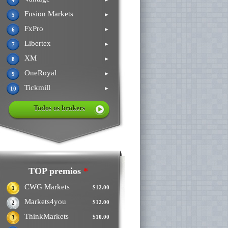
4
Fusion Markets
►
5
FxPro
►
6
Libertex
►
7
XM
►
8
OneRoyal
►
9
Tickmill
►
10
Todos os brokers
TOP premios
*
CWG Markets
$12.00
1
Markets4you
$12.00
2
ThinkMarkets
$10.00
3